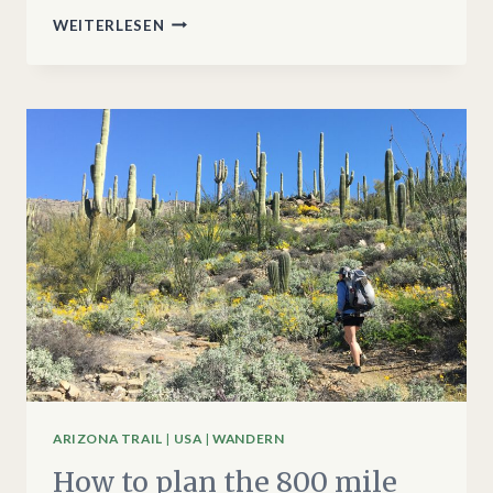
HOW
WEITERLESEN
TO
HIKE
THE
800
MILE
ARIZONA
TRAIL
ARIZONA TRAIL
|
USA
|
WANDERN
How to plan the 800 mile