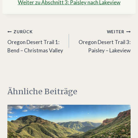
Weiter zu Abschnitt 3: Paisley nach Lakeview
Beitragsnavigation
ZURÜCK
WEITER
Oregon Desert Trail 1:
Oregon Desert Trail 3:
Bend – Christmas Valley
Paisley – Lakeview
Ähnliche Beiträge