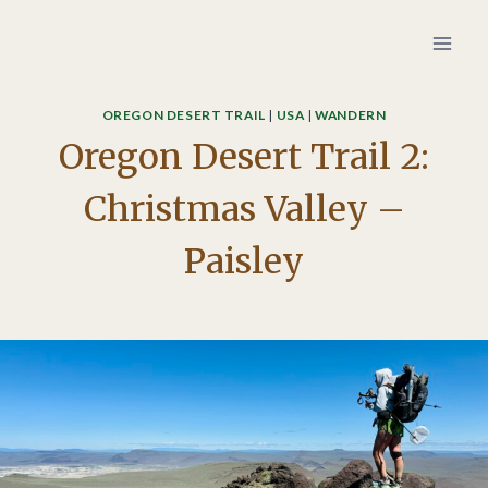
Zum
Inhalt
springen
OREGON DESERT TRAIL
|
USA
|
WANDERN
Oregon Desert Trail 2:
Christmas Valley –
Paisley