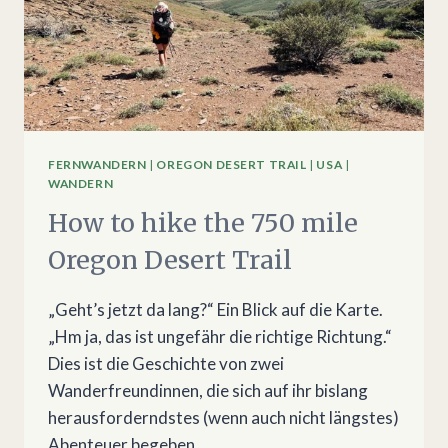
FERNWANDERN
|
OREGON DESERT TRAIL
|
USA
|
WANDERN
How to hike the 750 mile
Oregon Desert Trail
„Geht’s jetzt da lang?“ Ein Blick auf die Karte.
„Hm ja, das ist ungefähr die richtige Richtung.“
Dies ist die Geschichte von zwei
Wanderfreundinnen, die sich auf ihr bislang
herausforderndstes (wenn auch nicht längstes)
Abenteuer begeben.