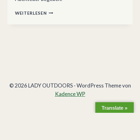
HOW
WEITERLESEN
TO
HIKE
THE
750
MILE
OREGON
DESERT
TRAIL
© 2026 LADY OUTDOORS - WordPress Theme von
Kadence WP
Translate »