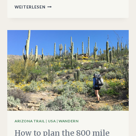
HOW
WEITERLESEN
TO
HIKE
THE
800
MILE
ARIZONA
TRAIL
ARIZONA TRAIL
|
USA
|
WANDERN
How to plan the 800 mile