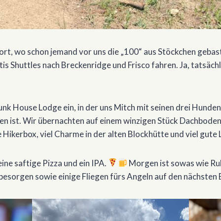
rt, wo schon jemand vor uns die „100“ aus Stöckchen gebast
is Shuttles nach Breckenridge und Frisco fahren. Ja, tatsächl
nk House Lodge ein, in der uns Mitch mit seinen drei Hunden 
en ist. Wir übernachten auf einem winzigen Stück Dachboden,
e Hikerbox, viel Charme in der alten Blockhütte und viel gute
ne saftige Pizza und ein IPA.
Morgen ist sowas wie Ruh
 besorgen sowie einige Fliegen fürs Angeln auf den nächsten