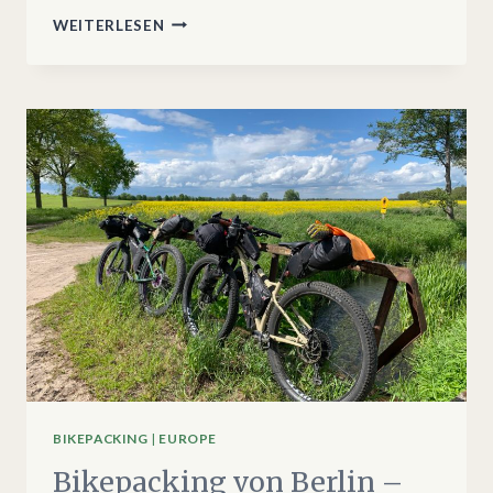
BIKEPACKING
WEITERLESEN
–
ÜBER
DIE
WEINBERGE
NACH
BERLIN
BIKEPACKING
|
EUROPE
Bikepacking von Berlin –