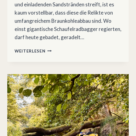
und einladenden Sandstränden streift, ist es
kaum vorstellbar, dass diese die Relikte von
umfangreichem Braunkohleabbau sind. Wo
einst gigantische Schaufelradbagger regierten,
darf heute gebadet, geradelt…
PADDELPARADIES
WEITERLESEN
LAUSITZER
SEENLAND
–
FÜNF
SEEN,
EIN
VERBUND