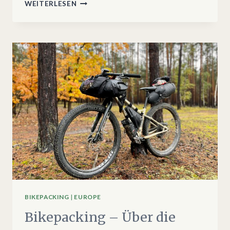
WEICHSEL
WEITERLESEN
&
HOHE
TATRA
–
BIKEPACKING
IN
MAŁOPOLSKA
BIKEPACKING
|
EUROPE
Bikepacking – Über die