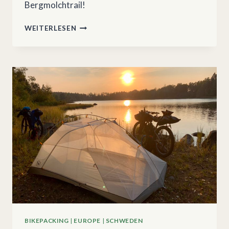
Bergmolchtrail!
BIKEPACKING
WEITERLESEN
VON
BERLIN
–
RAUS
AUS
DER
STADT
BIKEPACKING
|
EUROPE
|
SCHWEDEN