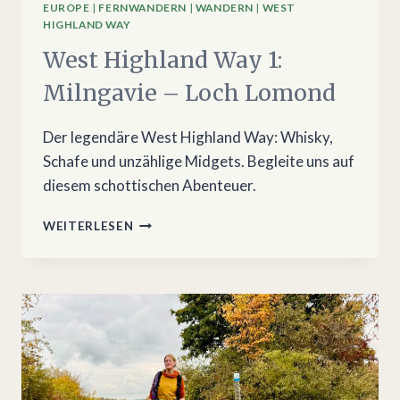
EUROPE
|
FERNWANDERN
|
WANDERN
|
WEST
HIGHLAND WAY
West Highland Way 1:
Milngavie – Loch Lomond
Der legendäre West Highland Way: Whisky,
Schafe und unzählige Midgets. Begleite uns auf
diesem schottischen Abenteuer.
WEST
WEITERLESEN
HIGHLAND
WAY
1:
MILNGAVIE
–
LOCH
LOMOND