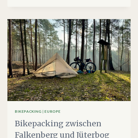
–
5
TAGE
IM
HERBSTLICHEN
SAARLAND
BIKEPACKING
|
EUROPE
Bikepacking zwischen
Falkenberg und Jüterbog