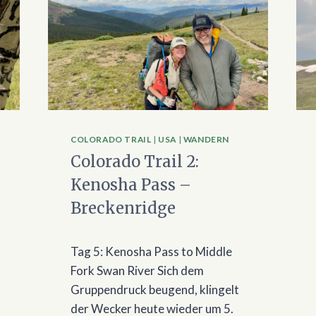
COLORADO TRAIL
|
USA
|
WANDERN
Colorado Trail 2:
Kenosha Pass –
Breckenridge
Tag 5: Kenosha Pass to Middle
Fork Swan River Sich dem
Gruppendruck beugend, klingelt
der Wecker heute wieder um 5.