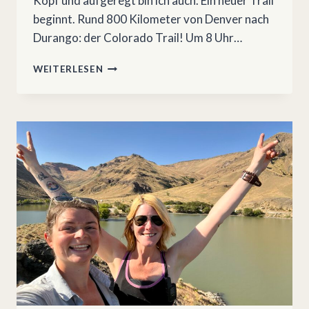
Kopf und aufgeregt bin ich auch. Ein neuer Trail
beginnt. Rund 800 Kilometer von Denver nach
Durango: der Colorado Trail! Um 8 Uhr…
COLORADO
WEITERLESEN
TRAIL
1:
WATERTON
CANYON
–
KENOSHA
PASS