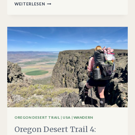
OREGON
WEITERLESEN
DESERT
TRAIL
5:
PLUSH
–
FRENCHGLEN
OREGON DESERT TRAIL
|
USA
|
WANDERN
Oregon Desert Trail 4: