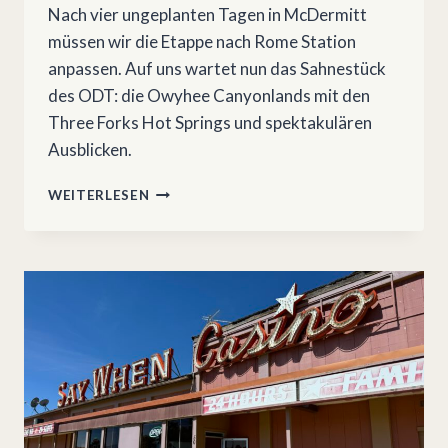
Nach vier ungeplanten Tagen in McDermitt
müssen wir die Etappe nach Rome Station
anpassen. Auf uns wartet nun das Sahnestück
des ODT: die Owyhee Canyonlands mit den
Three Forks Hot Springs und spektakulären
Ausblicken.
OREGON
WEITERLESEN
DESERT
TRAIL
9:
MCDERMITT
–
ROME
STATION
(JORDAN
VALLEY)