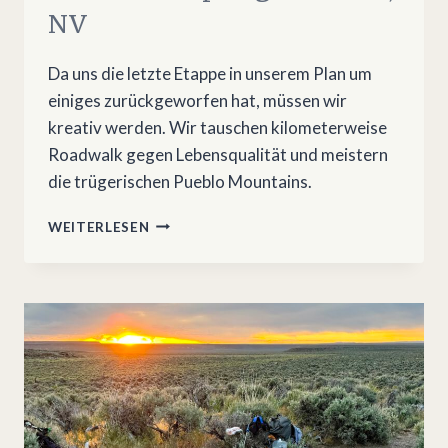
NV
Da uns die letzte Etappe in unserem Plan um
einiges zurückgeworfen hat, müssen wir
kreativ werden. Wir tauschen kilometerweise
Roadwalk gegen Lebensqualität und meistern
die trügerischen Pueblo Mountains.
OREGON
WEITERLESEN
DESERT
TRAIL
7:
ALVORD
HOT
SPRINGS
–
DENIO,
NV