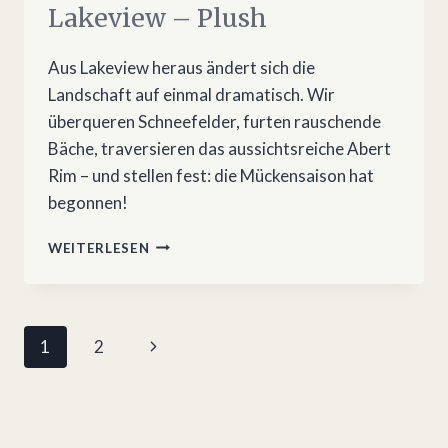
Lakeview – Plush
Aus Lakeview heraus ändert sich die
Landschaft auf einmal dramatisch. Wir
überqueren Schneefelder, furten rauschende
Bäche, traversieren das aussichtsreiche Abert
Rim – und stellen fest: die Mückensaison hat
begonnen!
OREGON
WEITERLESEN
DESERT
TRAIL
4:
LAKEVIEW
Seitennavigation
Nächste
1
2
–
PLUSH
Seite