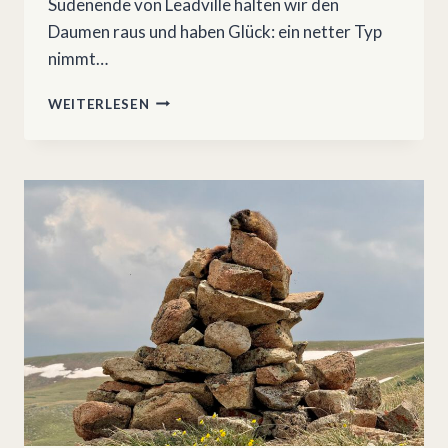
Südenende von Leadville halten wir den
Daumen raus und haben Glück: ein netter Typ
nimmt…
COLORADO
WEITERLESEN
TRAIL
4:
LEADVILLE
–
TINCUP
ROAD