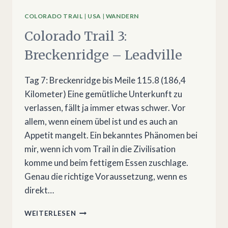
COLORADO TRAIL
|
USA
|
WANDERN
Colorado Trail 3:
Breckenridge – Leadville
Tag 7: Breckenridge bis Meile 115.8 (186,4
Kilometer) Eine gemütliche Unterkunft zu
verlassen, fällt ja immer etwas schwer. Vor
allem, wenn einem übel ist und es auch an
Appetit mangelt. Ein bekanntes Phänomen bei
mir, wenn ich vom Trail in die Zivilisation
komme und beim fettigem Essen zuschlage.
Genau die richtige Voraussetzung, wenn es
direkt…
COLORADO
WEITERLESEN
TRAIL