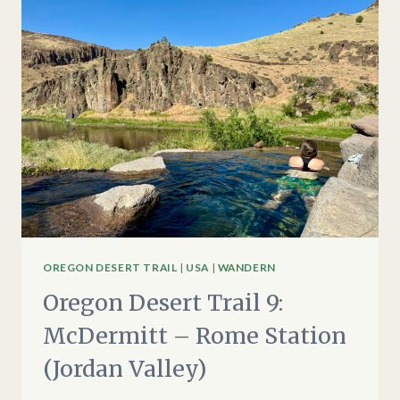
ROME
STATION
–
LAKE
OWYHEE
OREGON DESERT TRAIL
|
USA
|
WANDERN
Oregon Desert Trail 9:
McDermitt – Rome Station
(Jordan Valley)