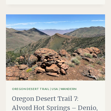
TRAIL
8:
DENIO
–
MCDERMITT,
NV
OREGON DESERT TRAIL
|
USA
|
WANDERN
Oregon Desert Trail 7:
Alvord Hot Springs – Denio,