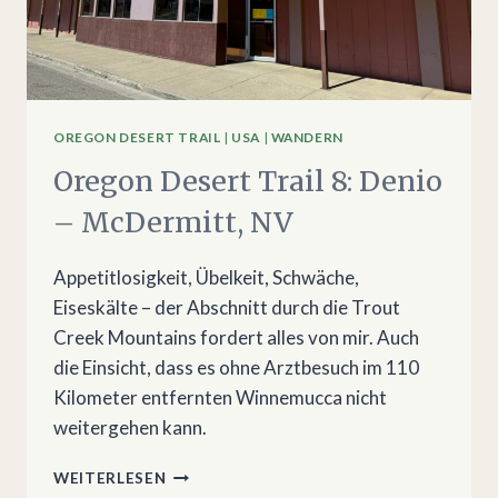
OREGON DESERT TRAIL
|
USA
|
WANDERN
Oregon Desert Trail 8: Denio
– McDermitt, NV
Appetitlosigkeit, Übelkeit, Schwäche,
Eiseskälte – der Abschnitt durch die Trout
Creek Mountains fordert alles von mir. Auch
die Einsicht, dass es ohne Arztbesuch im 110
Kilometer entfernten Winnemucca nicht
weitergehen kann.
OREGON
WEITERLESEN
DESERT