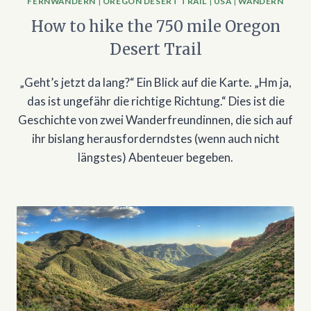
FERNWANDERN
|
OREGON DESERT TRAIL
|
USA
|
WANDERN
How to hike the 750 mile Oregon
Desert Trail
„Geht’s jetzt da lang?“ Ein Blick auf die Karte. „Hm ja,
das ist ungefähr die richtige Richtung.“ Dies ist die
Geschichte von zwei Wanderfreundinnen, die sich auf
ihr bislang herausforderndstes (wenn auch nicht
längstes) Abenteuer begeben.