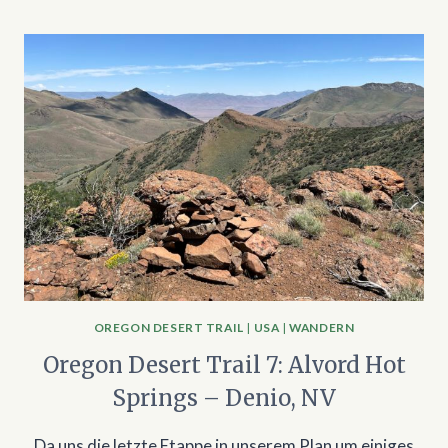
OREGON DESERT TRAIL
|
USA
|
WANDERN
Oregon Desert Trail 7: Alvord Hot
Springs – Denio, NV
Da uns die letzte Etappe in unserem Plan um einiges